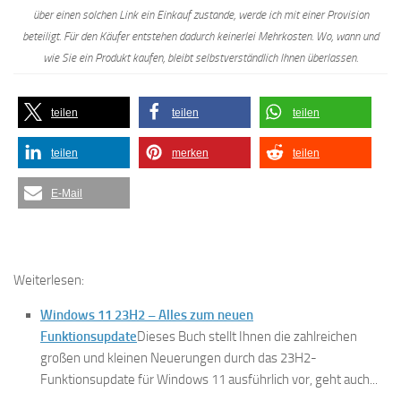
über einen solchen Link ein Einkauf zustande, werde ich mit einer Provision
beteiligt. Für den Käufer entstehen dadurch keinerlei Mehrkosten. Wo, wann und
wie Sie ein Produkt kaufen, bleibt selbstverständlich Ihnen überlassen.
teilen
teilen
teilen
teilen
merken
teilen
E-Mail
Weiterlesen:
Windows 11 23H2 – Alles zum neuen
Funktionsupdate
Dieses Buch stellt Ihnen die zahlreichen
großen und kleinen Neuerungen durch das 23H2-
Funktionsupdate für Windows 11 ausführlich vor, geht auch...