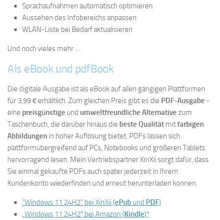
Sprachaufnahmen automatisch optimieren
Aussehen des Infobereichs anpassen
WLAN-Liste bei Bedarf aktualisieren
Und noch vieles mehr …
Als eBook und pdfBook
Die digitale Ausgabe ist als eBook auf allen gängigen Plattformen
für 3,99 € erhältlich. Zum gleichen Preis gibt es die
PDF-Ausgabe
-
eine
preisgünstige
und
umweltfreundliche Alternative
zum
Taschenbuch, die darüber hinaus die
beste Qualität
mit
farbigen
Abbildungen
in hoher Auflösung bietet. PDFs lassen sich
plattformübergreifend auf PCs, Notebooks und größeren Tablets
hervorragend lesen. Mein Vertriebspartner XinXii sorgt dafür, dass
Sie einmal gekaufte PDFs auch später jederzeit in Ihrem
Kundenkonto wiederfinden und erneut herunterladen können.
"Windows 11 24H2" bei XinXii (
ePub
und
PDF
)
„Windows 11 24H2″ bei Amazon (
Kindle
)*