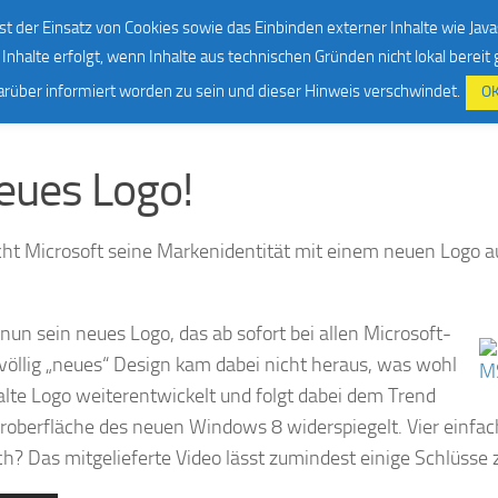
ooks
Über mich
Kontakt
Impressum & Datenschutz
st der Einsatz von Cookies sowie das Einbinden externer Inhalte wie Java
Inhalte erfolgt, wenn Inhalte aus technischen Gründen nicht lokal bereit
darüber informiert worden zu sein und dieser Hinweis verschwindet.
O
neues Logo!
cht Microsoft seine Markenidentität mit einem neuen Logo a
nun sein neues Logo, das ab sofort bei allen Microsoft-
völlig „neues“ Design kam dabei nicht heraus, was wohl
lte Logo weiterentwickelt und folgt dabei dem Trend
zeroberfläche des neuen Windows 8 widerspiegelt. Vier einfac
ch? Das mitgelieferte Video lässt zumindest einige Schlüsse 