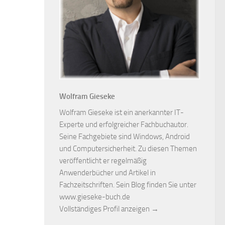
Wolfram Gieseke
Wolfram Gieseke ist ein anerkannter IT-
Experte und erfolgreicher Fachbuchautor.
Seine Fachgebiete sind Windows, Android
und Computersicherheit. Zu diesen Themen
veröffentlicht er regelmäßig
Anwenderbücher und Artikel in
Fachzeitschriften. Sein Blog finden Sie unter
www.gieseke-buch.de
Vollständiges Profil anzeigen →