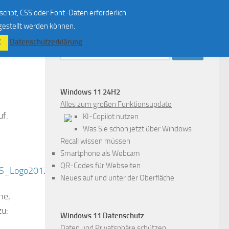
script, CSS oder Font-Daten erforderlich.
 gestellt werden können.
Datenschutzerklärung
K
Suchen
nach:
Windows 11 24H2
Alles zum großen Funktionsupdate
uf.
KI-Copilot nutzen
Was Sie schon jetzt über Windows
Recall wissen müssen
Smartphone als Webcam
QR-Codes für Webseiten
Neues auf und unter der Oberfläche
he,
zu:
Windows 11 Datenschutz
Daten und Privatsphäre schützen