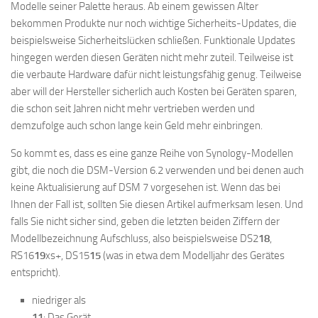
Modelle seiner Palette heraus. Ab einem gewissen Alter
bekommen Produkte nur noch wichtige Sicherheits-Updates, die
beispielsweise Sicherheitslücken schließen. Funktionale Updates
hingegen werden diesen Geräten nicht mehr zuteil. Teilweise ist
die verbaute Hardware dafür nicht leistungsfähig genug. Teilweise
aber will der Hersteller sicherlich auch Kosten bei Geräten sparen,
die schon seit Jahren nicht mehr vertrieben werden und
demzufolge auch schon lange kein Geld mehr einbringen.
So kommt es, dass es eine ganze Reihe von Synology-Modellen
gibt, die noch die DSM-Version 6.2 verwenden und bei denen auch
keine Aktualisierung auf DSM 7 vorgesehen ist. Wenn das bei
Ihnen der Fall ist, sollten Sie diesen Artikel aufmerksam lesen. Und
falls Sie nicht sicher sind, geben die letzten beiden Ziffern der
Modellbezeichnung Aufschluss, also beispielsweise DS2
18
,
RS16
19
xs+, DS15
15
(was in etwa dem Modelljahr des Gerätes
entspricht).
niedriger als
11
: Das Gerät