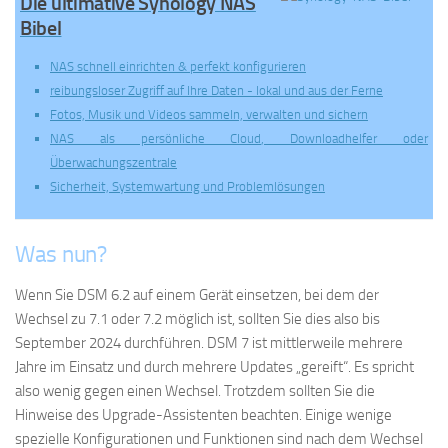
Die ultimative Synology NAS
Bibel
NAS schnell einrichten & perfekt konfigurieren
reibungsloser Zugriff auf Ihre Daten - lokal und aus der Ferne
Fotos, Musik und Videos sammeln, verwalten und sichern
NAS als persönliche Cloud, Downloadhelfer oder
Überwachungszentrale
Sicherheit, Systemwartung und Problemlösungen
Was nun?
Wenn Sie DSM 6.2 auf einem Gerät einsetzen, bei dem der
Wechsel zu 7.1 oder 7.2 möglich ist, sollten Sie dies also bis
September 2024 durchführen. DSM 7 ist mittlerweile mehrere
Jahre im Einsatz und durch mehrere Updates „gereift“. Es spricht
also wenig gegen einen Wechsel. Trotzdem sollten Sie die
Hinweise des Upgrade-Assistenten beachten. Einige wenige
spezielle Konfigurationen und Funktionen sind nach dem Wechsel