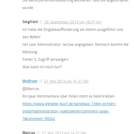
Die Benutzerkontensteuerung aktivieren, falls die abgeschaltet
wurde.
Siegfried
29. September 2013 um 18:37 Uhr
ich habe die Eingabeaufforderung als Admin ausgeführt und
den Befehl
net user Administrator /active angegeben. Dennoch kommt die
Meldung:
Fehler 5, Zugriff verweigert.
Was kann ich noch tun?
Wolfram
27. Mai 2013 um 14:37 Uhr
@Marcus:
Ein paar Kommentare über Ihnen steht es beschrieben:
https://www.gieseke-buch.de/windows-7/den-echten-
systemadministrator-reaktivieren/comment-page-
1#comment-50242
Marcus
27. Mai 2013 um 14:32 Uhr