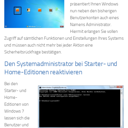
präsentiert Ihnen Windows
nun neben den bisherigen
Benutzerkonten auch eines
Namens Administrator.
Hiermit erlangen Sie vollen
Zugriff auf sämtlichen Funktionen und Einstellungen Ihres Systems
und müssen auch nicht mehr bei jeder Aktion eine
Sicherheitsrückfrage bestätigen.
Den Systemadministrator bei Starter- und
Home-Editionen reaktivieren
Bei den
Starter- und
Home-
Editionen von
Windows 7
lassen sich die
Benutzer und