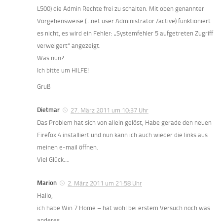
L500) die Admin Rechte frei zu schalten. Mit oben genannter
Vorgehensweise (…net user Administrator /active) funktioniert
es nicht, es wird ein Fehler: „Systemfehler 5 aufgetreten Zugriff
verweigert“ angezeigt.
Was nun?
Ich bitte um HILFE!
Gruß
Dietmar
27. März 2011 um 10:37 Uhr
Das Problem hat sich von allein gelöst, Habe gerade den neuen
Firefox 4 installiert und nun kann ich auch wieder die links aus
meinen e-mail öffnen.
Viel Glück….
Marion
2. März 2011 um 21:58 Uhr
Hallo,
ich habe Win 7 Home – hat wohl bei erstem Versuch noch was
anderes