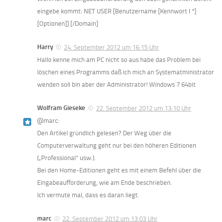
eingebe kommt: NET USER [Benutzername [Kennwort l *]
[Optionen]] [/Domain]
Harry
24. September 2012 um 16:15 Uhr
Hallo kenne mich am PC nicht so aus habe das Problem bei
löschen eines Programms daß ich mich an Systematministrator
wenden soll bin aber der Administrator! Windows 7 64bit
Wolfram Gieseke
22. September 2012 um 13:10 Uhr
@marc:
Den Artikel gründlich gelesen? Der Weg über die
Computerverwaltung geht nur bei den höheren Editionen
(„Professional“ usw.).
Bei den Home-Editionen geht es mit einem Befehl über die
Eingabeaufforderung, wie am Ende beschrieben.
Ich vermute mal, dass es daran liegt.
marc
22. September 2012 um 13:03 Uhr