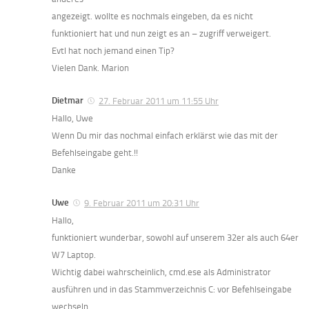
angezeigt. wollte es nochmals eingeben, da es nicht
funktioniert hat und nun zeigt es an – zugriff verweigert.
Evtl hat noch jemand einen Tip?
Vielen Dank. Marion
Dietmar
27. Februar 2011 um 11:55 Uhr
Hallo, Uwe
Wenn Du mir das nochmal einfach erklärst wie das mit der
Befehlseingabe geht.!!
Danke
Uwe
9. Februar 2011 um 20:31 Uhr
Hallo,
funktioniert wunderbar, sowohl auf unserem 32er als auch 64er
W7 Laptop.
Wichtig dabei wahrscheinlich, cmd.ese als Administrator
ausführen und in das Stammverzeichnis C: vor Befehlseingabe
wechseln