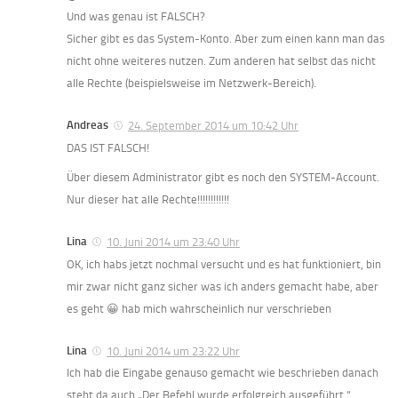
Und was genau ist FALSCH?
Sicher gibt es das System-Konto. Aber zum einen kann man das
nicht ohne weiteres nutzen. Zum anderen hat selbst das nicht
alle Rechte (beispielsweise im Netzwerk-Bereich).
Andreas
24. September 2014 um 10:42 Uhr
DAS IST FALSCH!
Über diesem Administrator gibt es noch den SYSTEM-Account.
Nur dieser hat alle Rechte!!!!!!!!!!!!
Lina
10. Juni 2014 um 23:40 Uhr
OK, ich habs jetzt nochmal versucht und es hat funktioniert, bin
mir zwar nicht ganz sicher was ich anders gemacht habe, aber
es geht 😀 hab mich wahrscheinlich nur verschrieben
Lina
10. Juni 2014 um 23:22 Uhr
Ich hab die Eingabe genauso gemacht wie beschrieben danach
steht da auch „Der Befehl wurde erfolgreich ausgeführt.“