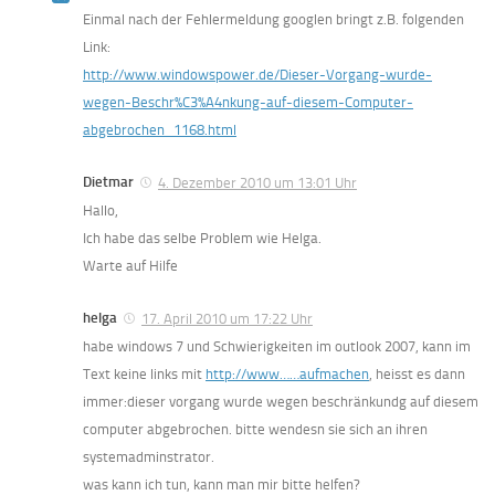
Einmal nach der Fehlermeldung googlen bringt z.B. folgenden
Link:
http://www.windowspower.de/Dieser-Vorgang-wurde-
wegen-Beschr%C3%A4nkung-auf-diesem-Computer-
abgebrochen_1168.html
Dietmar
4. Dezember 2010 um 13:01 Uhr
Hallo,
Ich habe das selbe Problem wie Helga.
Warte auf Hilfe
helga
17. April 2010 um 17:22 Uhr
habe windows 7 und Schwierigkeiten im outlook 2007, kann im
Text keine links mit
http://www……aufmachen
, heisst es dann
immer:dieser vorgang wurde wegen beschränkundg auf diesem
computer abgebrochen. bitte wendesn sie sich an ihren
systemadminstrator.
was kann ich tun, kann man mir bitte helfen?