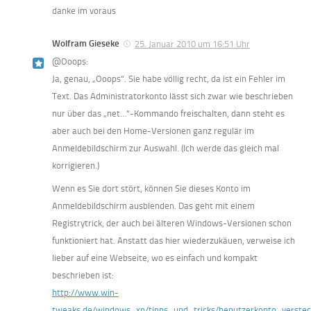
danke im voraus
Wolfram Gieseke
25. Januar 2010 um 16:51 Uhr
@Ooops:
Ja, genau, „Ooops“. Sie habe völlig recht, da ist ein Fehler im
Text. Das Administratorkonto lässt sich zwar wie beschrieben
nur über das „net…“-Kommando freischalten, dann steht es
aber auch bei den Home-Versionen ganz regulär im
Anmeldebildschirm zur Auswahl. (Ich werde das gleich mal
korrigieren.)
Wenn es Sie dort stört, können Sie dieses Konto im
Anmeldebildschirm ausblenden. Das geht mit einem
Registrytrick, der auch bei älteren Windows-Versionen schon
funktioniert hat. Anstatt das hier wiederzukäuen, verweise ich
lieber auf eine Webseite, wo es einfach und kompakt
beschrieben ist:
http://www.win-
tweaks.de/windows_xp/tipps_und_tricks/benutzerkonto_verstec