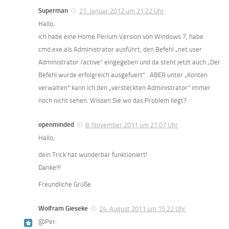
Superman
21. Januar 2012 um 21:22 Uhr
Hallo,
ich habe eine Home Perium Version von Windows 7, habe
cmd.exe als Administrator ausführt, den Befehl „net user
Administrator /active“ eingegeben und da steht jetzt auch „Der
Befehl wurde erfolgreich ausgefuert“ . ABER unter „Konten
verwalten“ kann ich den „versteckten Administrator“ immer
noch nicht sehen. Wissen Sie wo das Problem liegt?
openminded
8. November 2011 um 21:07 Uhr
Hallo,
dein Trick hat wunderbar funktioniert!
Danke!!!
Freundliche Grüße
Wolfram Gieseke
24. August 2011 um 15:22 Uhr
@Per: