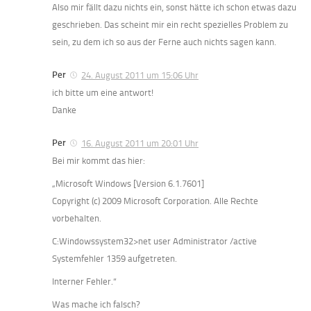
Also mir fällt dazu nichts ein, sonst hätte ich schon etwas dazu
geschrieben. Das scheint mir ein recht spezielles Problem zu
sein, zu dem ich so aus der Ferne auch nichts sagen kann.
Per
24. August 2011 um 15:06 Uhr
ich bitte um eine antwort!
Danke
Per
16. August 2011 um 20:01 Uhr
Bei mir kommt das hier:
„Microsoft Windows [Version 6.1.7601]
Copyright (c) 2009 Microsoft Corporation. Alle Rechte
vorbehalten.
C:Windowssystem32>net user Administrator /active
Systemfehler 1359 aufgetreten.
Interner Fehler.“
Was mache ich falsch?