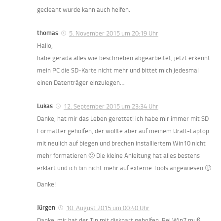
gecleant wurde kann auch helfen.
thomas
5. November 2015 um 20:19 Uhr
Hallo,
habe gerada alles wie beschrieben abgearbeitet, jetzt erkennt
mein PC die SD-Karte nicht mehr und bittet mich jedesmal
einen Datenträger einzulegen…
Lukas
12. September 2015 um 23:34 Uhr
Danke, hat mir das Leben gerettet! ich habe mir immer mit SD
Formatter geholfen, der wollte aber auf meinem Uralt-Laptop
mit neulich auf biegen und brechen installiertem Win10 nicht
mehr formatieren 🙁 Die kleine Anleitung hat alles bestens
erklärt und ich bin nicht mehr auf externe Tools angewiesen 🙂
Danke!
Jürgen
10. August 2015 um 00:40 Uhr
Danke, mir hat der Tip mit diskpart geholfen. Bei Win7 muß