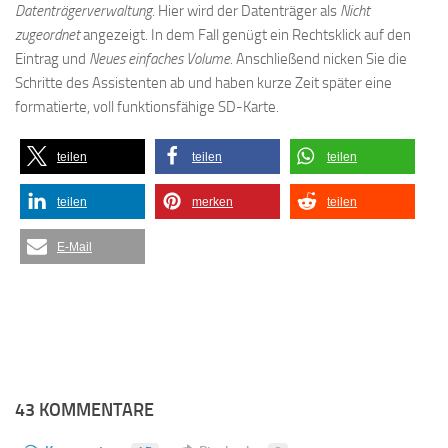
Datenträgerverwaltung
. Hier wird der Datenträger als
Nicht
zugeordnet
angezeigt. In dem Fall genügt ein Rechtsklick auf den
Eintrag und
Neues einfaches Volume
. Anschließend nicken Sie die
Schritte des Assistenten ab und haben kurze Zeit später eine
formatierte, voll funktionsfähige SD-Karte.
teilen
teilen
teilen
teilen
merken
teilen
E-Mail
43 KOMMENTARE