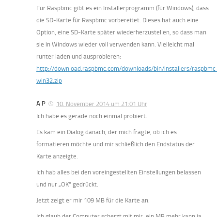
Für Raspbmc gibt es ein Installerprogramm (für Windows), dass
die SD-Karte für Raspbmc vorbereitet. Dieses hat auch eine
Option, eine SD-Karte später wiederherzustellen, so dass man
sie in Windows wieder voll verwenden kann. Vielleicht mal
runter laden und ausprobieren:
http://download.raspbmc.com/downloads/bin/installers/raspbmc
win32.zip
A P
10. November 2014 um 21:01 Uhr
Ich habe es gerade noch einmal probiert.
Es kam ein Dialog danach, der mich fragte, ob ich es
formatieren möchte und mir schließlich den Endstatus der
Karte anzeigte.
Ich hab alles bei den voreingestellten Einstellungen belassen
und nur „OK“ gedrückt.
Jetzt zeigt er mir 109 MB für die Karte an.
Ich glaub der Computer scherzt mit mir, ein MB mehr kann ja