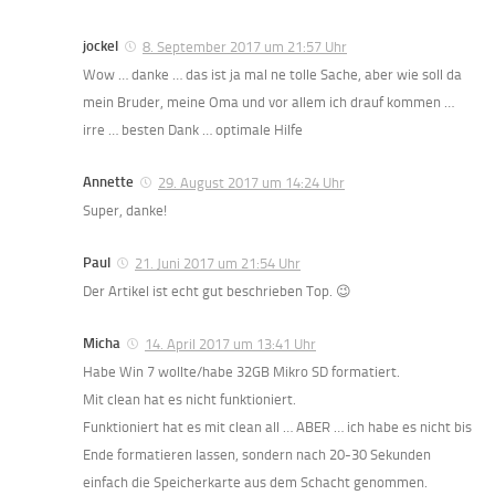
jockel
8. September 2017 um 21:57 Uhr
Wow … danke … das ist ja mal ne tolle Sache, aber wie soll da
mein Bruder, meine Oma und vor allem ich drauf kommen …
irre … besten Dank … optimale Hilfe
Annette
29. August 2017 um 14:24 Uhr
Super, danke!
Paul
21. Juni 2017 um 21:54 Uhr
Der Artikel ist echt gut beschrieben Top. 😉
Micha
14. April 2017 um 13:41 Uhr
Habe Win 7 wollte/habe 32GB Mikro SD formatiert.
Mit clean hat es nicht funktioniert.
Funktioniert hat es mit clean all … ABER … ich habe es nicht bis
Ende formatieren lassen, sondern nach 20-30 Sekunden
einfach die Speicherkarte aus dem Schacht genommen.