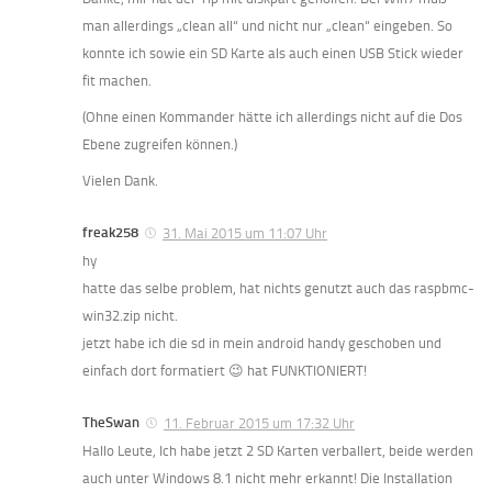
man allerdings „clean all“ und nicht nur „clean“ eingeben. So
konnte ich sowie ein SD Karte als auch einen USB Stick wieder
fit machen.
(Ohne einen Kommander hätte ich allerdings nicht auf die Dos
Ebene zugreifen können.)
Vielen Dank.
freak258
31. Mai 2015 um 11:07 Uhr
hy
hatte das selbe problem, hat nichts genutzt auch das raspbmc-
win32.zip nicht.
jetzt habe ich die sd in mein android handy geschoben und
einfach dort formatiert 😉 hat FUNKTIONIERT!
TheSwan
11. Februar 2015 um 17:32 Uhr
Hallo Leute, Ich habe jetzt 2 SD Karten verballert, beide werden
auch unter Windows 8.1 nicht mehr erkannt! Die Installation