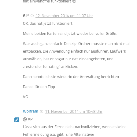
hat einwandfrei funktioniert 😉
A P
12. November 2014 um 11:07 Uhr
OK, das hat jetzt funktioniert.
Meine beiden Karten sind jetzt wieder bei voller Größe.
War auch ganz einfach. Den zip-Ordner musste man nicht mal
entpacken. Die Anwendung einfach nur ausführen, Laufwerk
auswählen, hat er sogar nur das eineangeboten, und
„restorefor fomating“ anklicken.
Dann konnte ich sie wiederin der Verwaltung herrichten.
Danke für den Tipp
VG
Wolfram
11. November 2014 um 10:48 Uhr
@ AP:
Lässt sich aus der Ferne nicht nachvollziehen, wenn es keine
Fehlermeldung o.ä. gibt. Eine Alternative: