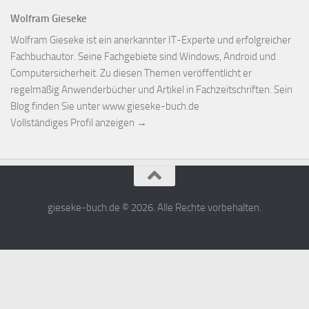
Wolfram Gieseke
Wolfram Gieseke ist ein anerkannter IT-Experte und erfolgreicher
Fachbuchautor. Seine Fachgebiete sind Windows, Android und
Computersicherheit. Zu diesen Themen veröffentlicht er
regelmäßig Anwenderbücher und Artikel in Fachzeitschriften. Sein
Blog finden Sie unter www.gieseke-buch.de
Vollständiges Profil anzeigen →
gieseke-buch.de © 2026. Alle Rechte vorbehalten.