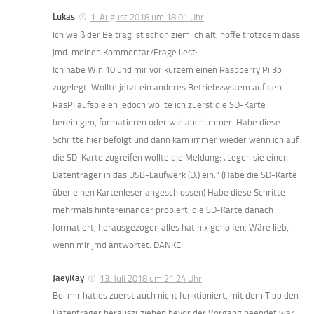
Lukas
1. August 2018 um 18:01 Uhr
Ich weiß der Beitrag ist schon ziemlich alt, hoffe trotzdem dass
jmd. meinen Kommentar/Frage liest:
Ich habe Win 10 und mir vor kurzem einen Raspberry Pi 3b
zugelegt. Wollte jetzt ein anderes Betriebssystem auf den
RasPI aufspielen jedoch wollte ich zuerst die SD-Karte
bereinigen, formatieren oder wie auch immer. Habe diese
Schritte hier befolgt und dann kam immer wieder wenn ich auf
die SD-Karte zugreifen wollte die Meldung: „Legen sie einen
Datenträger in das USB-Laufwerk (D:) ein.“ (Habe die SD-Karte
über einen Kartenleser angeschlossen) Habe diese Schritte
mehrmals hintereinander probiert, die SD-Karte danach
formatiert, herausgezogen alles hat nix geholfen. Wäre lieb,
wenn mir jmd antwortet. DANKE!
JaeyKay
13. Juli 2018 um 21:24 Uhr
Bei mir hat es zuerst auch nicht funktioniert, mit dem Tipp den
Datenträger herauszuziehen bevor der Vorgang beendet war