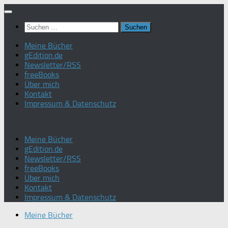
Zum
Inhalt
Suchen
springen
nach:
Meine Bücher
gEdition.de
Newsletter/RSS
freeBooks
Über mich
Kontakt
Impressum & Datenschutz
Meine Bücher
gEdition.de
Newsletter/RSS
freeBooks
Über mich
Kontakt
Impressum & Datenschutz
Meine Bücher