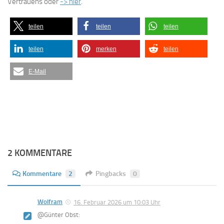
Vertrauens oder
-> hier
.
teilen
teilen
teilen
teilen
merken
teilen
E-Mail
2 KOMMENTARE
Kommentare
2
Pingbacks
0
Wolfram
16. Februar 2026 um 10:03 Uhr
@Günter Obst: