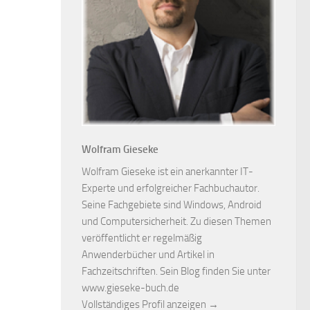
Wolfram Gieseke
Wolfram Gieseke ist ein anerkannter IT-
Experte und erfolgreicher Fachbuchautor.
Seine Fachgebiete sind Windows, Android
und Computersicherheit. Zu diesen Themen
veröffentlicht er regelmäßig
Anwenderbücher und Artikel in
Fachzeitschriften. Sein Blog finden Sie unter
www.gieseke-buch.de
Vollständiges Profil anzeigen →