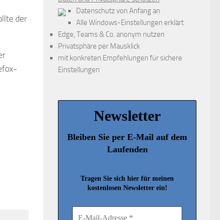
Datenschutz von Anfang an
llte der
Alle Windows-Einstellungen erklärt
Edge, Teams & Co. anonym nutzen
Privatsphäre per Mausklick
er
mit konkreten Empfehlungen für sichere
efox-
Einstellungen
Newsletter
Bleiben Sie per E-Mail auf dem
Laufenden
Tragen Sie sich hier für meinen
kostenlosen Newsletter ein!