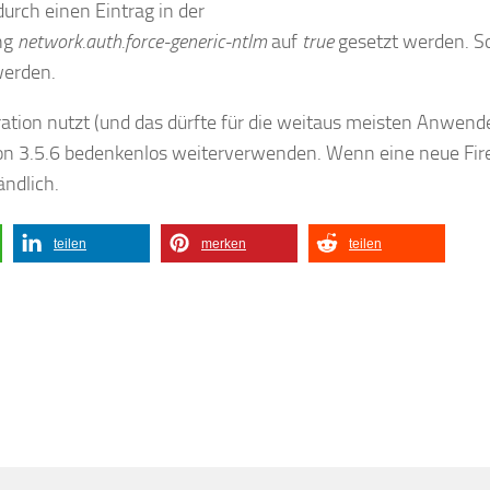
urch einen Eintrag in der
ung
network.auth.force-generic-ntlm
auf
true
gesetzt werden. So
werden.
ation nutzt (und das dürfte für die weitaus meisten Anwend
rsion 3.5.6 bedenkenlos weiterverwenden. Wenn eine neue Fir
ändlich.
teilen
merken
teilen