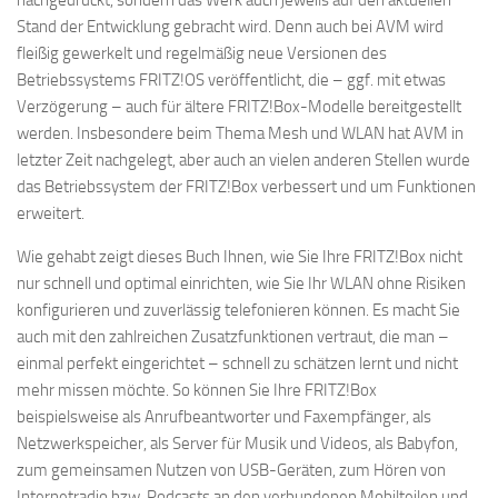
nachgedruckt, sondern das Werk auch jeweils auf den aktuellen
Stand der Entwicklung gebracht wird. Denn auch bei AVM wird
fleißig gewerkelt und regelmäßig neue Versionen des
Betriebssystems FRITZ!OS veröffentlicht, die – ggf. mit etwas
Verzögerung – auch für ältere FRITZ!Box-Modelle bereitgestellt
werden. Insbesondere beim Thema Mesh und WLAN hat AVM in
letzter Zeit nachgelegt, aber auch an vielen anderen Stellen wurde
das Betriebssystem der FRITZ!Box verbessert und um Funktionen
erweitert.
Wie gehabt zeigt dieses Buch Ihnen, wie Sie Ihre FRITZ!Box nicht
nur schnell und optimal einrichten, wie Sie Ihr WLAN ohne Risiken
konfigurieren und zuverlässig telefonieren können. Es macht Sie
auch mit den zahlreichen Zusatzfunktionen vertraut, die man –
einmal perfekt eingerichtet – schnell zu schätzen lernt und nicht
mehr missen möchte. So können Sie Ihre FRITZ!Box
beispielsweise als Anrufbeantworter und Faxempfänger, als
Netzwerkspeicher, als Server für Musik und Videos, als Babyfon,
zum gemeinsamen Nutzen von USB-Geräten, zum Hören von
Internetradio bzw. Podcasts an den verbundenen Mobilteilen und