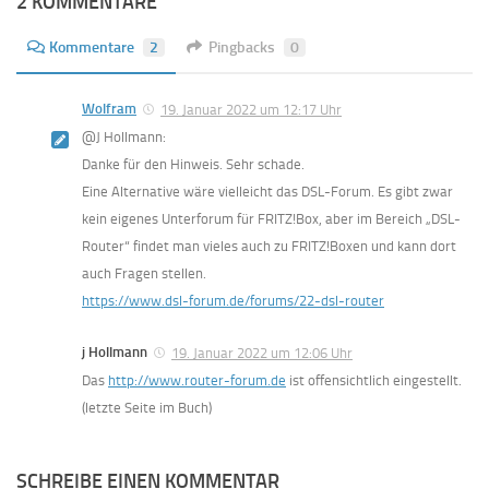
2 KOMMENTARE
Kommentare
2
Pingbacks
0
Wolfram
19. Januar 2022 um 12:17 Uhr
@J Hollmann:
Danke für den Hinweis. Sehr schade.
Eine Alternative wäre vielleicht das DSL-Forum. Es gibt zwar
kein eigenes Unterforum für FRITZ!Box, aber im Bereich „DSL-
Router“ findet man vieles auch zu FRITZ!Boxen und kann dort
auch Fragen stellen.
https://www.dsl-forum.de/forums/22-dsl-router
j Hollmann
19. Januar 2022 um 12:06 Uhr
Das
http://www.router-forum.de
ist offensichtlich eingestellt.
(letzte Seite im Buch)
SCHREIBE EINEN KOMMENTAR