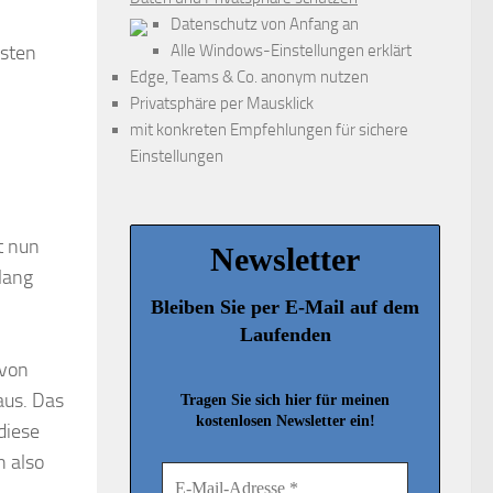
Datenschutz von Anfang an
asten
Alle Windows-Einstellungen erklärt
Edge, Teams & Co. anonym nutzen
Privatsphäre per Mausklick
mit konkreten Empfehlungen für sichere
Einstellungen
t nun
Newsletter
slang
Bleiben Sie per E-Mail auf dem
Laufenden
 von
aus. Das
Tragen Sie sich hier für meinen
kostenlosen Newsletter ein!
 diese
 also