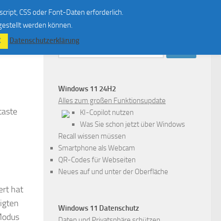
script, CSS oder Font-Daten erforderlich.
 gestellt werden können.
Datenschutzerklärung
K
Suchen
nach:
Windows 11 24H2
Alles zum großen Funktionsupdate
taste
KI-Copilot nutzen
Was Sie schon jetzt über Windows
Recall wissen müssen
Smartphone als Webcam
QR-Codes für Webseiten
Neues auf und unter der Oberfläche
rt hat
igten
Windows 11 Datenschutz
 Modus
Daten und Privatsphäre schützen