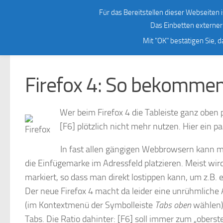
Meine Bücher
gEdition.de
Newsletter/RSS
freeB
Für das Bereitstellen dieser Webseiten i
Zum Inhalt springen
Das Einbetten externer 
FIREFOX
Mit "OK" bestätigen Sie, 
Firefox 4: So bekommen
Wer beim Firefox 4 die Tableiste ganz oben p
[F6] plötzlich nicht mehr nutzen. Hier ein 
In fast allen gängigen Webbrowsern kann m
die Einfügemarke im Adressfeld platzieren. Meist wird
markiert, so dass man direkt lostippen kann, um z.B.
Der neue Firefox 4 macht da leider eine unrühmlich
(im Kontextmenü der Symbolleiste
Tabs oben
wählen).
Tabs. Die Ratio dahinter: [F6] soll immer zum „obers