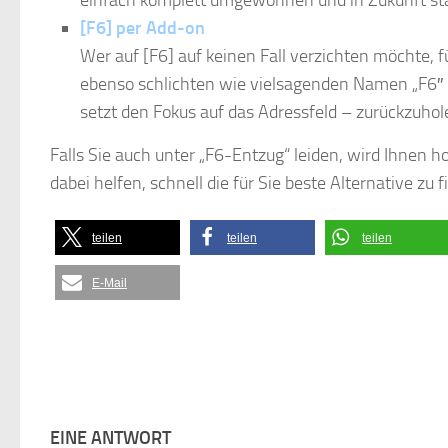
einfach komplett umgewöhnen und in Zukunft sta
[F6] per Add-on
Wer auf [F6] auf keinen Fall verzichten möchte, f
ebenso schlichten wie vielsagenden Namen „F6″ un
setzt den Fokus auf das Adressfeld – zurückzuhol
Falls Sie auch unter „F6-Entzug“ leiden, wird Ihnen ho
dabei helfen, schnell die für Sie beste Alternative zu 
teilen
teilen
teilen
E-Mail
EINE ANTWORT