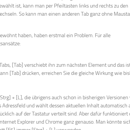
wählt ist, kann man per Pfeiltasten links und rechts zu den
wechseln. So kann man einen anderen Tab ganz ohne Maust
] gewöhnt haben, haben erstmal ein Problem. Für alle
gsansätze:
n Tabs, [Tab] verschiebt ihn zum nächsten Element und das is
ann [Tab] drücken, erreichen Sie die gleiche Wirkung wie bi
[Strg] + [L], die übrigens auch schon in bisherigen Versionen
as Adressfeld und wählt dessen aktuellen Inhalt automatisch 
ücklich auf der Tastatur verteilt sind. Aber dafür funktioniert
ternet Explorer und Chrome ganz genauso. Man könnte sich