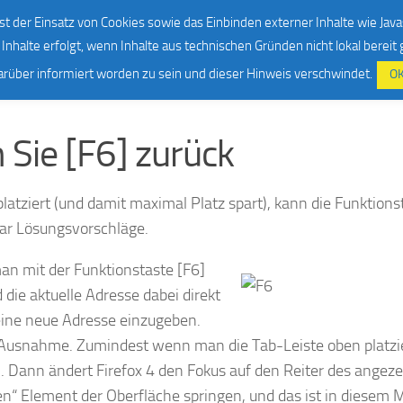
ooks
Über mich
Kontakt
Impressum & Datenschutz
st der Einsatz von Cookies sowie das Einbinden externer Inhalte wie Java
Inhalte erfolgt, wenn Inhalte aus technischen Gründen nicht lokal bereit
darüber informiert worden zu sein und dieser Hinweis verschwindet.
O
 Sie [F6] zurück
latziert (und damit maximal Platz spart), kann die Funktions
paar Lösungsvorschläge.
an mit der Funktionstaste [F6]
 die aktuelle Adresse dabei direkt
 eine neue Adresse einzugeben.
e Ausnahme. Zumindest wenn man die Tab-Leiste oben platzie
 Dann ändert Firefox 4 den Fokus auf den Reiter des angeze
ten“ Element der Oberfläche springen, und das ist in diesem