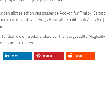
tt [F6] immer [Strg] + [L] verwenden.
ür den gibt es schon das passende Add-on für Firefox. Es trä
d macht nichts anderes, als die alte Funktionalität – also 
en.
ffentlich die eine oder andere der hier vorgestellte Möglichk
finden und zu nutzen.
teilen
merken
teilen