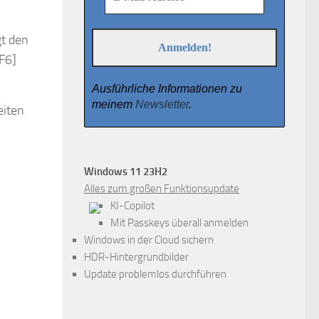
gt den
[F6]
Ausführliche Informationen zu
meinem
Newsletter
.
eiten
Windows 11 23H2
Alles zum großen Funktionsupdate
KI-Copilot
Mit Passkeys überall anmelden
Windows in der Cloud sichern
HDR-Hintergrundbilder
Update problemlos durchführen