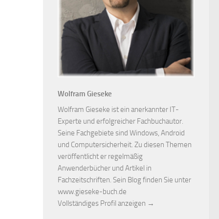
Wolfram Gieseke
Wolfram Gieseke ist ein anerkannter IT-
Experte und erfolgreicher Fachbuchautor.
Seine Fachgebiete sind Windows, Android
und Computersicherheit. Zu diesen Themen
veröffentlicht er regelmäßig
Anwenderbücher und Artikel in
Fachzeitschriften. Sein Blog finden Sie unter
www.gieseke-buch.de
Vollständiges Profil anzeigen →