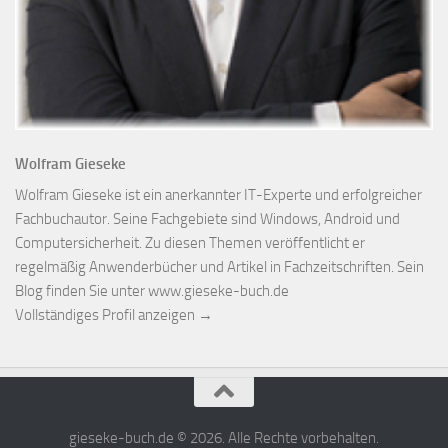
Wolfram Gieseke
Wolfram Gieseke ist ein anerkannter IT-Experte und erfolgreicher
Fachbuchautor. Seine Fachgebiete sind Windows, Android und
Computersicherheit. Zu diesen Themen veröffentlicht er
regelmäßig Anwenderbücher und Artikel in Fachzeitschriften. Sein
Blog finden Sie unter www.gieseke-buch.de
Vollständiges Profil anzeigen →
gieseke-buch.de © 2026. Alle Rechte vorbehalten.