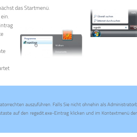
unächst das Startmenü.
ein.
intrag
te
hte
rtet
tratorrechten auszuführen. Falls Sie nicht ohnehin als Administrato
staste auf den regedit.exe-Eintrag klicken und im Kontextmenü de