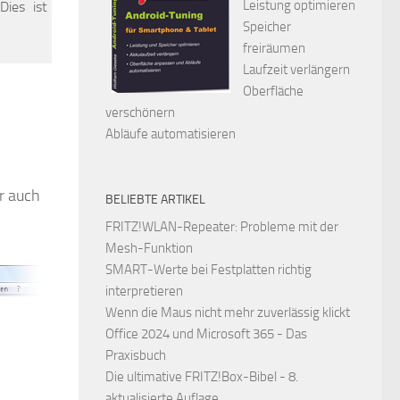
Leistung optimieren
Dies ist
Speicher
freiräumen
Laufzeit verlängern
Oberfläche
verschönern
Abläufe automatisieren
r auch
BELIEBTE ARTIKEL
FRITZ!WLAN-Repeater: Probleme mit der
Mesh-Funktion
SMART-Werte bei Festplatten richtig
interpretieren
Wenn die Maus nicht mehr zuverlässig klickt
Office 2024 und Microsoft 365 - Das
Praxisbuch
Die ultimative FRITZ!Box-Bibel - 8.
aktualisierte Auflage