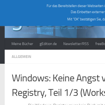
Für das Bereitstellen dieser Webseiten i
Zum Inhalt springen
Das Einbetten externer 
Mit "OK" bestätigen Sie, 
Meine Bücher
gEdition.de
Newsletter/RSS
freeB
ALLGEMEIN
Windows: Keine Angst 
Registry, Teil 1/3 (Wor