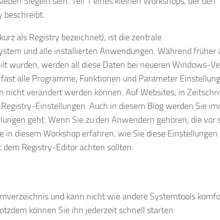
eben Siegeln sein. Teil 1 eines kleinen Workshops, der den
 beschreibt.
rz als Registry bezeichnet), ist die zentrale
stem und alle installierten Anwendungen. Während früher a
rteilt wurden, werden all diese Daten bei neueren Windows-V
ür fast alle Programme, Funktionen und Parameter Einstellun
en nicht verändert werden können. Auf Websites, in Zeitschri
 Registry-Einstellungen. Auch in diesem Blog werden Sie i
ellungen geht. Wenn Sie zu den Anwendern gehören, die vor 
 in diesem Workshop erfahren, wie Sie diese Einstellungen 
dem Registry-Editor achten sollten.
mverzeichnis und kann nicht wie andere Systemtools komfo
tzdem können Sie ihn jederzeit schnell starten.