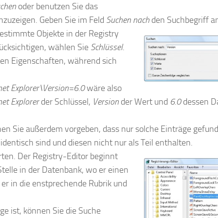
uchen
oder benutzen Sie das
nzuzeigen. Geben Sie im Feld
Suchen nach
den Suchbegriff a
estimmte Objekte in der Registry
ücksichtigen, wählen Sie
Schlüssel
.
en Eigenschaften, während sich
t Explorer\Version=6.0
wäre also
t Explorer
der Schlüssel,
Version
der Wert und
6.0
dessen D
en Sie außerdem vorgeben, dass nur solche Einträge gefun
entisch sind und diesen nicht nur als Teil enthalten.
rten. Der Registry-Editor beginnt
Stelle in der Datenbank, wo er einen
er in die enstprechende Rubrik und
ge ist, können Sie die Suche