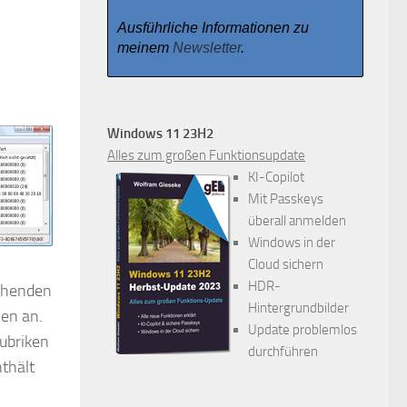
Ausführliche Informationen zu
meinem
Newsletter
.
Windows 11 23H2
Alles zum großen Funktionsupdate
KI-Copilot
Mit Passkeys
überall anmelden
Windows in der
Cloud sichern
HDR-
echenden
Hintergrundbilder
ien an.
Update problemlos
ubriken
durchführen
thält