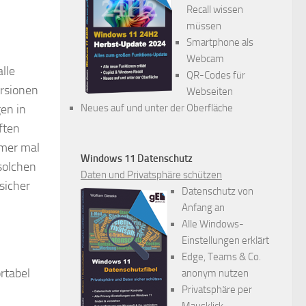
Recall wissen
müssen
Smartphone als
Webcam
lle
QR-Codes für
ersionen
Webseiten
gen in
Neues auf und unter der Oberfläche
ften
mmer mal
Windows 11 Datenschutz
solchen
Daten und Privatsphäre schützen
sicher
Datenschutz von
Anfang an
Alle Windows-
Einstellungen erklärt
Edge, Teams & Co.
rtabel
anonym nutzen
Privatsphäre per
Mausklick