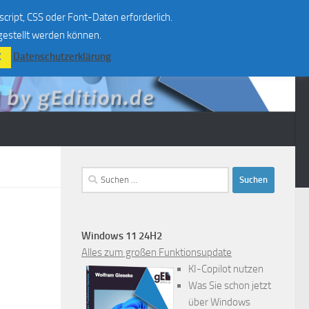
script, CSS oder Font-Daten erforderlich.
 gestellt werden können.
Datenschutzerklärung
K
Suchen
nach:
Windows 11 24H2
Alles zum großen Funktionsupdate
KI-Copilot nutzen
Was Sie schon jetzt
über Windows