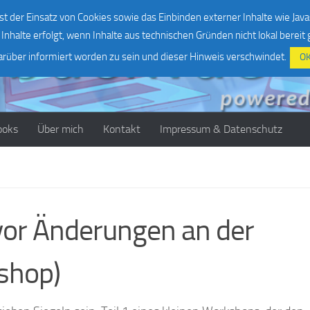
st der Einsatz von Cookies sowie das Einbinden externer Inhalte wie Java
Inhalte erfolgt, wenn Inhalte aus technischen Gründen nicht lokal bereit
darüber informiert worden zu sein und dieser Hinweis verschwindet.
O
ooks
Über mich
Kontakt
Impressum & Datenschutz
vor Änderungen an der
kshop)