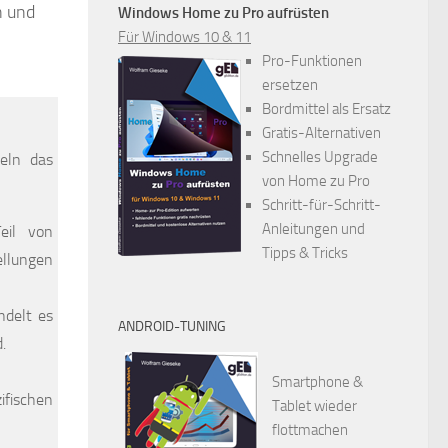
n und
Windows Home zu Pro aufrüsten
Für Windows 10 & 11
Pro-Funktionen
ersetzen
Bordmittel als Ersatz
Gratis-Alternativen
Schnelles Upgrade
geln das
von Home zu Pro
Schritt-für-Schritt-
Anleitungen und
eil von
Tipps & Tricks
ellungen
ndelt es
ANDROID-TUNING
.
Smartphone &
ifischen
Tablet wieder
flottmachen