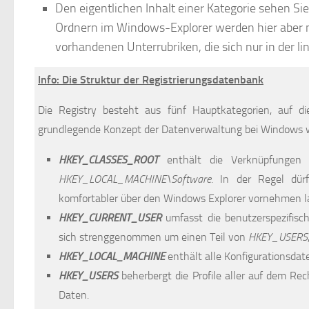
Den eigentlichen Inhalt einer Kategorie sehen Si
Ordnern im Windows-Explorer werden hier aber nu
vorhandenen Unterrubriken, die sich nur in der li
Info: Die Struktur der Registrierungsdatenbank
Die Registry besteht aus fünf Hauptkategorien, auf die
grundlegende Konzept der Datenverwaltung bei Windows w
HKEY_CLASSES_ROOT
enthält die Verknüpfungen 
HKEY_LOCAL_MACHINE\Software
. In der Regel dürf
komfortabler über den Windows Explorer vornehmen l
HKEY_CURRENT_USER
umfasst die benutzerspezifisc
sich strenggenommen um einen Teil von
HKEY_USERS
HKEY_LOCAL_MACHINE
enthält alle Konfigurationsdate
HKEY_USERS
beherbergt die Profile aller auf dem Rech
Daten.