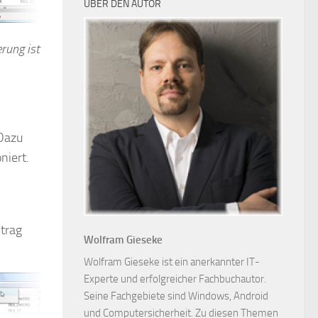
ÜBER DEN AUTOR
rung ist
 Dazu
niert.
trag
Wolfram Gieseke
Wolfram Gieseke ist ein anerkannter IT-
Experte und erfolgreicher Fachbuchautor.
Seine Fachgebiete sind Windows, Android
und Computersicherheit. Zu diesen Themen