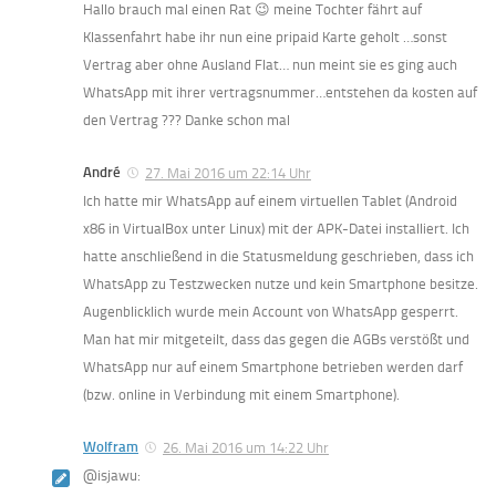
Hallo brauch mal einen Rat 😉 meine Tochter fährt auf
Klassenfahrt habe ihr nun eine pripaid Karte geholt …sonst
Vertrag aber ohne Ausland Flat… nun meint sie es ging auch
WhatsApp mit ihrer vertragsnummer…entstehen da kosten auf
den Vertrag ??? Danke schon mal
André
27. Mai 2016 um 22:14 Uhr
Ich hatte mir WhatsApp auf einem virtuellen Tablet (Android
x86 in VirtualBox unter Linux) mit der APK-Datei installiert. Ich
hatte anschließend in die Statusmeldung geschrieben, dass ich
WhatsApp zu Testzwecken nutze und kein Smartphone besitze.
Augenblicklich wurde mein Account von WhatsApp gesperrt.
Man hat mir mitgeteilt, dass das gegen die AGBs verstößt und
WhatsApp nur auf einem Smartphone betrieben werden darf
(bzw. online in Verbindung mit einem Smartphone).
Wolfram
26. Mai 2016 um 14:22 Uhr
@isjawu: