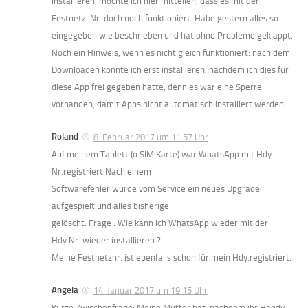
installieren, möchte ich hier mitteilen, dass es mit der
Festnetz-Nr. doch noch funktioniert. Habe gestern alles so
eingegeben wie beschrieben und hat ohne Probleme geklappt.
Noch ein Hinweis, wenn es nicht gleich funktioniert: nach dem
Downloaden konnte ich erst installieren, nachdem ich dies für
diese App frei gegeben hatte, denn es war eine Sperre
vorhanden, damit Apps nicht automatisch installiert werden.
Roland
8. Februar 2017 um 11:57 Uhr
Auf meinem Tablett (o.SIM Karte) war WhatsApp mit Hdy-
Nr.registriert.Nach einem
Softwarefehler wurde vom Service ein neues Upgrade
aufgespielt und alles bisherige
gelöscht. Frage : Wie kann ich WhatsApp wieder mit der
Hdy.Nr. wieder installieren ?
Meine Festnetznr. ist ebenfalls schon für mein Hdy.registriert.
Angela
14. Januar 2017 um 19:15 Uhr
Kurze Zwischenfrage: Meine Mutter hat, nachdem ihr Handy