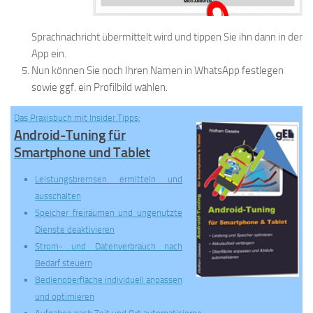
Sprachnachricht übermittelt wird und tippen Sie ihn dann in der
App ein.
Nun können Sie noch Ihren Namen in WhatsApp festlegen
sowie ggf. ein Profilbild wählen.
Das Praxisbuch mit Insider Tipps
:
Android-Tuning für
Smartphone und Tablet
Leistungsbremsen ermitteln und
ausschalten
Speicher freiräumen und ungenutzte
Dienste deaktivieren
Strom- und Datenverbrauch nach
Bedarf steuern
Bedienoberfläche individuell anpassen
und optimieren