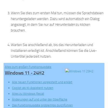
Wenn Sie dies zum ersten Mal tun, müssen die Sprachdateien
heruntergeladen werden. Dazu wird automatisch ein Dialog
angezeigt, in dem Sie nur auf
Herunterladen
zu klicken
brauchen.
Warten Sie anschließend ab, bis das Herunterladen und
Installieren erledigt ist. Anschließend können Sie die Live-
Untertitel jederzeit nutzen.
Alles zum großen Funktionsupdate
Windows 11 - 24H2
Alle neuen Funktionen vorgestellt und erklärt
Copilot als KI-Assistent nutzen
Alles zu Windows Recall
Änderungen auf und unter der Oberfläche
Das Funktionsupdate problemlos durchführen