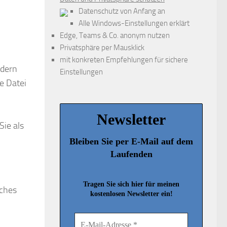
Datenschutz von Anfang an
Alle Windows-Einstellungen erklärt
Edge, Teams & Co. anonym nutzen
Privatsphäre per Mausklick
mit konkreten Empfehlungen für sichere
ndern
Einstellungen
te Datei
Newsletter
Sie als
Bleiben Sie per E-Mail auf dem
Laufenden
Tragen Sie sich hier für meinen
lches
kostenlosen Newsletter ein!