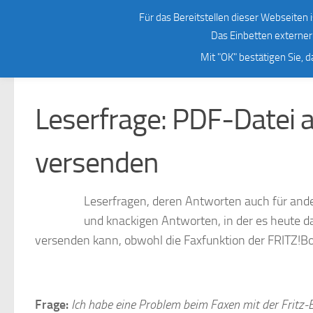
Meine Bücher
gEdition.de
Newsletter/RSS
freeB
Für das Bereitstellen dieser Webseiten i
Zum Inhalt springen
Das Einbetten externer 
FRITZ!BOX
/
LESERFRAGEN
Mit "OK" bestätigen Sie, 
Leserfrage: PDF-Datei a
versenden
Leserfragen, deren Antworten auch für ande
und knackigen Antworten, in der es heute d
versenden kann, obwohl die Faxfunktion der FRITZ!Bo
Frage:
Ich habe eine Problem beim Faxen mit der Fritz