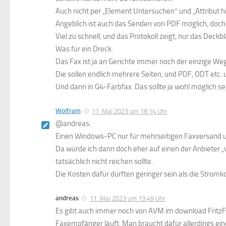
Auch nicht per „Element Untersuchen“ und „Attribut h
Angeblich ist auch das Senden von PDF möglich, doch 
Viel zu schnell, und das Protokoll zeigt, nur das Deckbl
Was für ein Dreck.
Das Fax ist ja an Gerichte immer noch der einzige We
Die sollen endlich mehrere Seiten, und PDF, ODT etc. 
Und dann in G4-Farbfax. Das sollte ja wohl möglich s
Wolfram
11. Mai 2023 um 18:14 Uhr
@andreas:
Einen Windows-PC nur für mehrseitigen Faxversand
Da würde ich dann doch eher auf einen der Anbieter 
tatsächlich nicht reichen sollte.
Die Kosten dafür dürften geringer sein als die Stromko
andreas
11. Mai 2023 um 13:49 Uhr
Es gibt auch immer noch von AVM im download FritzFa
Faxempfänger läuft. Man braucht dafür allerdings ein