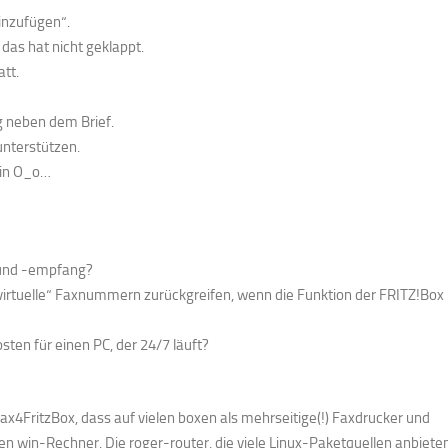
inzufügen“.
das hat nicht geklappt.
att.
g neben dem Brief.
unterstützen.
ein O_o…
 und -empfang?
„virtuelle“ Faxnummern zurückgreifen, wenn die Funktion der FRITZ!Box
sten für einen PC, der 24/7 läuft?
x4FritzBox, dass auf vielen boxen als mehrseitige(!) Faxdrucker und
en win-Rechner. Die roger-router, die viele Linux-Paketquellen anbieten