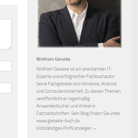
Wolfram Gieseke
Wolfram Gieseke ist ein anerkannter IT-
Experte und erfolgreicher Fachbuchautor.
Seine Fachgebiete sind Windows, Android
und Computersicherheit. Zu diesen Themen
veröffentlicht er regelmäßig
Anwenderbücher und Artikel in
Fachzeitschriften. Sein Blog finden Sie unter
www.gieseke-buch.de
Vollständiges Profil anzeigen →