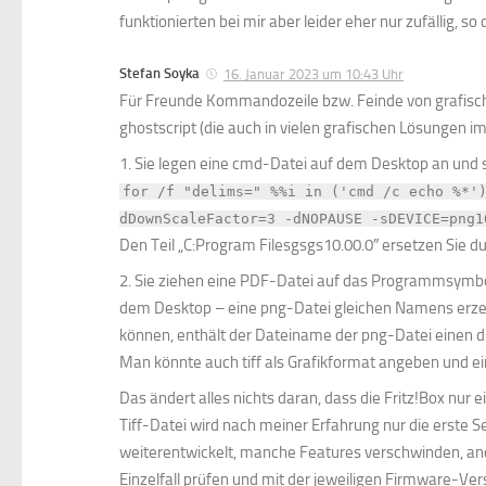
funktionierten bei mir aber leider eher nur zufällig, so
Stefan Soyka
16. Januar 2023 um 10:43 Uhr
Für Freunde Kommandozeile bzw. Feinde von grafisch
ghostscript (die auch in vielen grafischen Lösungen im
1. Sie legen eine cmd-Datei auf dem Desktop an und s
for /f "delims=" %%i in ('cmd /c echo %*'
dDownScaleFactor=3 -dNOPAUSE -sDEVICE=png1
Den Teil „C:Program Filesgsgs10.00.0″ ersetzen Sie dur
2. Sie ziehen eine PDF-Datei auf das Programmsymbol
dem Desktop – eine png-Datei gleichen Namens erze
können, enthält der Dateiname der png-Datei einen dre
Man könnte auch tiff als Grafikformat angeben und ei
Das ändert alles nichts daran, dass die Fritz!Box nur e
Tiff-Datei wird nach meiner Erfahrung nur die erste S
weiterentwickelt, manche Features verschwinden, a
Einzelfall prüfen und mit der jeweiligen Firmware-Ver