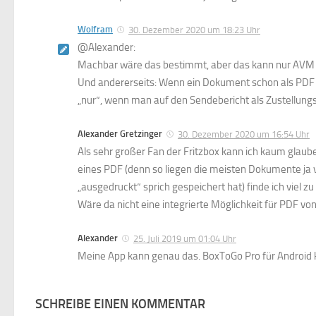
Wolfram
30. Dezember 2020 um 18:23 Uhr
@Alexander:
Machbar wäre das bestimmt, aber das kann nur AVM 
Und andererseits: Wenn ein Dokument schon als PDF v
„nur“, wenn man auf den Sendebericht als Zustellung
Alexander Gretzinger
30. Dezember 2020 um 16:54 Uhr
Als sehr großer Fan der Fritzbox kann ich kaum glaub
eines PDF (denn so liegen die meisten Dokumente ja v
„ausgedruckt“ sprich gespeichert hat) finde ich viel z
Wäre da nicht eine integrierte Möglichkeit für PDF vo
Alexander
25. Juli 2019 um 01:04 Uhr
Meine App kann genau das. BoxToGo Pro für Android k
SCHREIBE EINEN KOMMENTAR