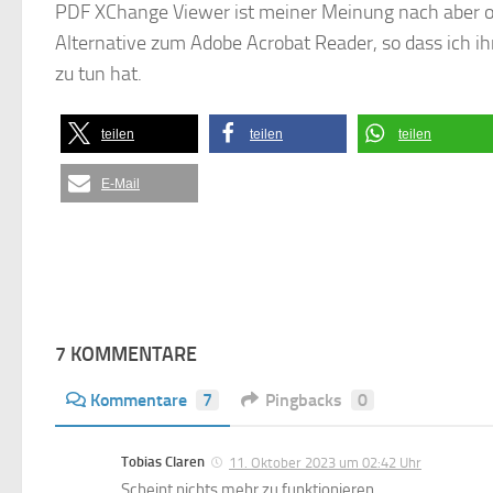
PDF XChange Viewer ist meiner Meinung nach aber 
Alternative zum Adobe Acrobat Reader, so dass ich 
zu tun hat.
teilen
teilen
teilen
E-Mail
7 KOMMENTARE
Kommentare
7
Pingbacks
0
Tobias Claren
11. Oktober 2023 um 02:42 Uhr
Scheint nichts mehr zu funktionieren.