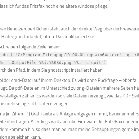
 dass ich für das Fritzfax noch eine ältere windose pflege.
en Benutzeroberflächen steht auch der direkte Weg über die Freeware
 Hintergrund arbeitet) offen. Das funktioniert so:
chreiben folgende Zeile hinein:
) do ( "C:Program Filesgsgs10.00.0bingswin64c.exe" -q -r
6m -sOutputFile=%%i.%%03d.png %%i -c quit )
ch den Pfad, in dem Sie ghostscript installiert haben.
 der cmd-Datei auf Ihrem Desktop. Es wird ohne Rückfrage – ebenfall
ugt. Da pdf-Dateien im Unterschied zu png-Dateien mehrere Seiten h
istelligen Zähler. Es werden so viele Dateien erzeugt, wie das PDF Seit
ne mehrseitige Tiff-Datei erzeugen.
ine (in Ziffern: 1) Grafikseite als Anlage entgegen nimmt, bei einer mehr
eite übertragen. Allerdings wird auch die Firmware der Fritz!Box dauern
ndere kommen hin, so dass man bei man meine Behauptungen gerne im
sion abgleichen kann.