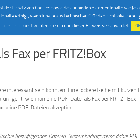
ooks
Über mich
Kontakt
Impressum & Datenschutz
st der Einsatz von Cookies sowie das Einbinden externer Inhalte wie Java
Inhalte erfolgt, wenn Inhalte aus technischen Gründen nicht lokal bereit
darüber informiert worden zu sein und dieser Hinweis verschwindet.
O
ls Fax per FRITZ!Box
re interessant sein könnten. Eine lockere Reihe mit kurzen 
arum geht, wie man eine PDF-Datei als Fax per FRITZ!-Box
x keine PDF-Dateien akzeptiert.
-Box bei beizufügenden Dateien. Systembedingt muss dabei PDF