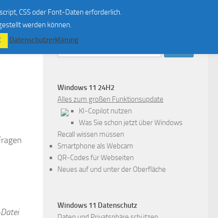
script, CSS oder Font-Daten erforderlich.
 gestellt werden können.
Datenschutzerklärung
K
Suchen
nach:
Windows 11 24H2
Alles zum großen Funktionsupdate
KI-Copilot nutzen
Was Sie schon jetzt über Windows
Recall wissen müssen
Fragen
Smartphone als Webcam
QR-Codes für Webseiten
Neues auf und unter der Oberfläche
Windows 11 Datenschutz
-Datei
Daten und Privatsphäre schützen