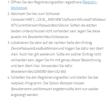
Öffnen Sie den Registrieungseditor regedit.exe (
Registry-
Workshop
).
Wechseln Sie hier zum Schlüssel
Computer\HKEY_LOCAL_MACHINE\Software\Microsoft\Windows
NT\CurrentVersion\Passwordless\Device
. Sollten die letzten
beiden Unterschlüssel nicht vorhanden sein, legen Sie diese
jeweils mit
Bearbeiten\Neu\Schlüssel
an.
Lokalisieren Sie dann auf der rechten Seite den Eintrag
DevicePasswordLessBuildVersion
und tragen Sie dafür den Wert
0
ein. Auch hier gilt wiederum: Sollte ein solcher Eintrag nicht
vorhanden sein, legen Sie ihn mit genau dieser Bezeichnung
und dem Wert
0
an. Verwenden Sie dafür
Bearbeiten\Neu\DWORD-Wert (32-Bit)
.
Schließen Sie den Registrierungseditor und starten Sie das
netplwiz-Programm. Die Option
Benutzer müssen
Benutzername und Kennwort eingeben
sollte dort nun wieder
angezeigt werden.