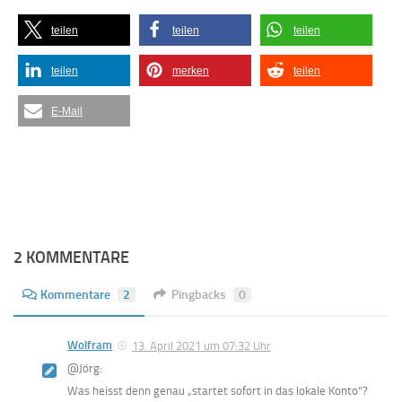
teilen
teilen
teilen
teilen
merken
teilen
E-Mail
2 KOMMENTARE
Kommentare
2
Pingbacks
0
Wolfram
13. April 2021 um 07:32 Uhr
@Jörg:
Was heisst denn genau „startet sofort in das lokale Konto“?